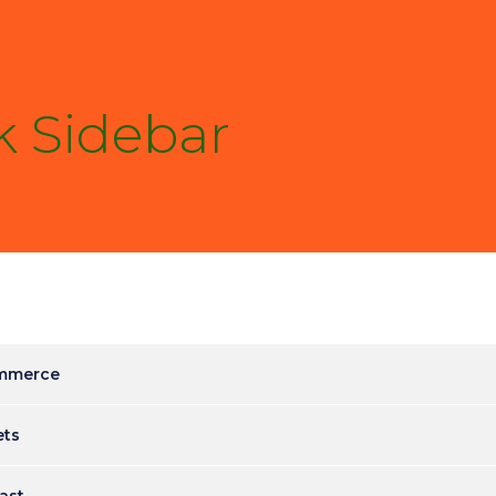
k Sidebar
ommerce
ets