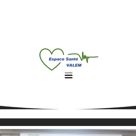
3 Rue Notre Dame de Bon Secours,
60200 Compiègne
Téléphone :
03 44 36 41 60
E-mail :
contact@votreemail.fr