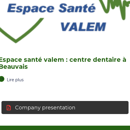
Espace santé valem : centre dentaire à
Beauvais
Lire plus
Company presentation