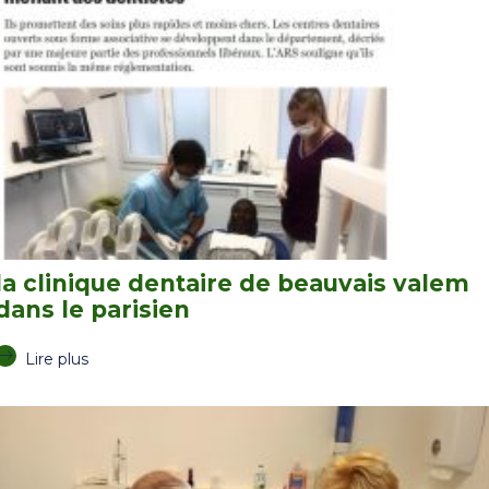
la clinique dentaire de beauvais valem
dans le parisien
Lire plus