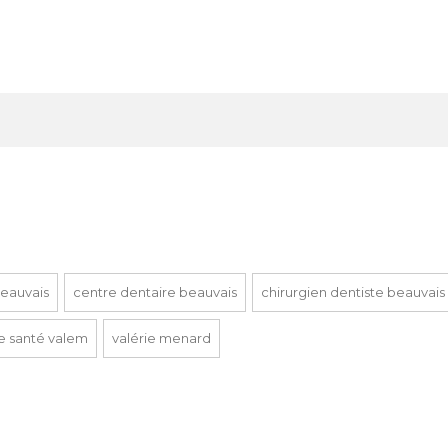
beauvais
centre dentaire beauvais
chirurgien dentiste beauvais
e santé valem
valérie menard