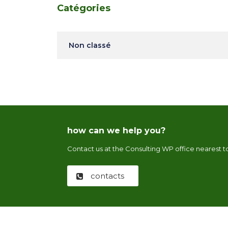
Catégories
Non classé
how can we help you?
Contact us at the Consulting WP office nearest to
contacts